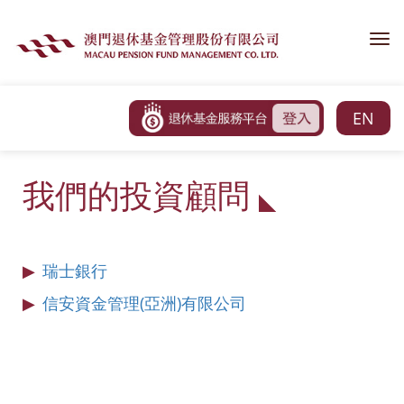
Tog
nav
EN
我們的投資顧問
▶
瑞士銀行
▶
信安資金管理(亞洲)有限公司