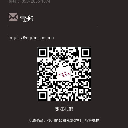
傳真：(853) 2855 1074
電郵
inquiry@mpfm.com.mo
關注我們
免責條款、使用條款和私隱聲明
|
監管機構