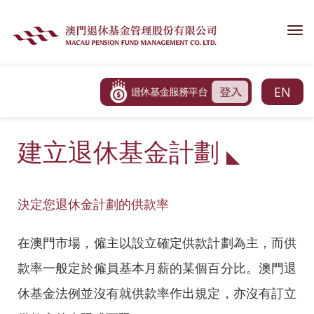
Tog
nav
EN
建立退休基金計劃
決定您退休金計劃的供款率
在澳門市場，僱主以設立確定供款計劃為主，而供
款率一般定於僱員基本月薪的某個百分比。澳門退
休基金法例並沒有就供款率作出規定，亦沒有訂立